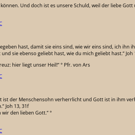
n können. Und doch ist es unsere Schuld, weil der liebe Got
C
eben hast, damit sie eins sind, wie wir eins sind, ich ihn ih
und sie ebenso geliebt hast, wie du mich geliebt hast.“ Joh 
z: hier liegt unser Heil!“ ° Pfr. von Ars
C
 ist der Menschensohn verherrlicht und Gott ist in ihm verh
.“ Joh 13, 31f
wir den lieben Gott.“ °
C