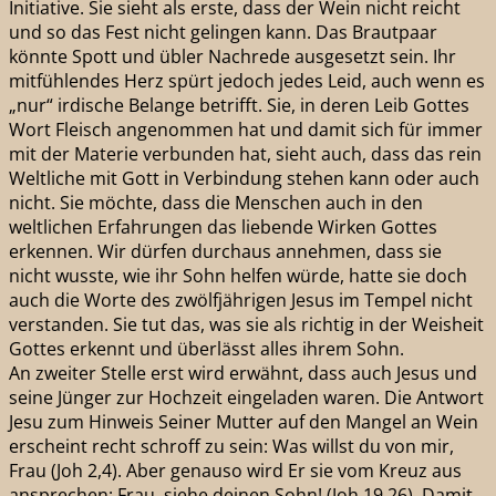
Initiative. Sie sieht als erste, dass der Wein nicht reicht
und so das Fest nicht gelingen kann. Das Brautpaar
könnte Spott und übler Nachrede ausgesetzt sein. Ihr
mitfühlendes Herz spürt jedoch jedes Leid, auch wenn es
„nur“ irdische Belange betrifft. Sie, in deren Leib Gottes
Wort Fleisch angenommen hat und damit sich für immer
mit der Materie verbunden hat, sieht auch, dass das rein
Weltliche mit Gott in Verbindung stehen kann oder auch
nicht. Sie möchte, dass die Menschen auch in den
weltlichen Erfahrungen das liebende Wirken Gottes
erkennen. Wir dürfen durchaus annehmen, dass sie
nicht wusste, wie ihr Sohn helfen würde, hatte sie doch
auch die Worte des zwölfjährigen Jesus im Tempel nicht
verstanden. Sie tut das, was sie als richtig in der Weisheit
Gottes erkennt und überlässt alles ihrem Sohn.
An zweiter Stelle erst wird erwähnt, dass auch Jesus und
seine Jünger zur Hochzeit eingeladen waren. Die Antwort
Jesu zum Hinweis Seiner Mutter auf den Mangel an Wein
erscheint recht schroff zu sein: Was willst du von mir,
Frau (Joh 2,4). Aber genauso wird Er sie vom Kreuz aus
ansprechen: Frau, siehe deinen Sohn! (Joh 19,26). Damit