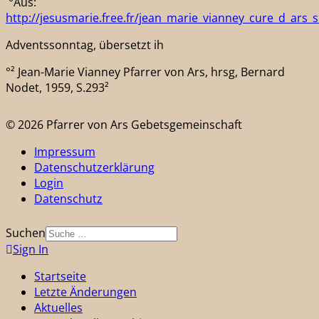
°Aus:
http://jesusmarie.free.fr/jean_marie_vianney_cure_d_ar
Adventssonntag, übersetzt ih
°² Jean-Marie Vianney Pfarrer von Ars, hrsg, Bernard
Nodet, 1959, S.293²
© 2026 Pfarrer von Ars Gebetsgemeinschaft
Impressum
Datenschutzerklärung
Login
Datenschutz
Suchen
Sign In
Startseite
Letzte Änderungen
Aktuelles