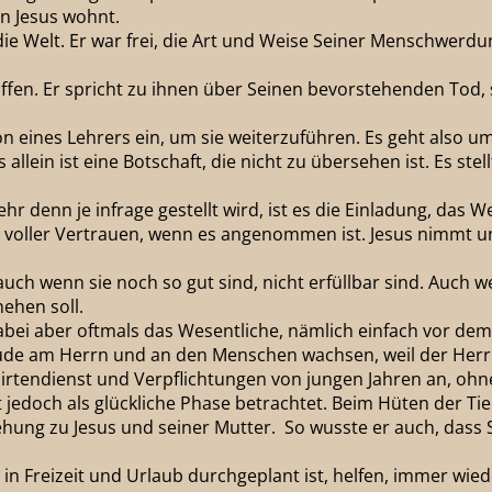
in Jesus wohnt.
f die Welt. Er war frei, die Art und Weise Seiner Menschwer
ffen. Er spricht zu ihnen über Seinen bevorstehenden Tod, 
ition eines Lehrers ein, um sie weiterzuführen. Es geht also u
s allein ist eine Botschaft, die nicht zu übersehen ist. Es s
r denn je infrage gestellt wird, ist es die Einladung, das 
 und voller Vertrauen, wenn es angenommen ist. Jesus nimmt 
 auch wenn sie noch so gut sind, nicht erfüllbar sind. Auch
ehen soll.
bei aber oftmals das Wesentliche, nämlich einfach vor dem H
Freude am Herrn und an den Menschen wachsen, weil der Herr
irtendienst und Verpflichtungen von jungen Jahren an, ohne
it jedoch als glückliche Phase betrachtet. Beim Hüten der T
ehung zu Jesus und seiner Mutter. So wusste er auch, dass Sp
in Freizeit und Urlaub durchgeplant ist, helfen, immer wiede