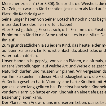
Menschen zu sein“ (Spr 8,30f). So spricht die Weisheit, die 
Zur Zeit Jesu war ein Kind rechtlos. Jesus kam als Kind au
Platz, die Rechtlosigkeit.
Seine Jünger haben von Seiner Botschaft noch nichts begri
muss das Herz des Herrn erfüllt haben!
Aber Er ist geduldig. Er setzt sich, d. h. Er nimmt die Pos
Er nimmt ein Kind in die Arme und stellt es in die Mitte. Da
Ihn auf.
Zum grundsätzlichen Ja zu jedem Kind, das heute leider meh
aufleben zu lassen. Ein Kind ist einfach da, absichtslos
Vater haben dürfen.
Unser Handeln ist geprägt von vielen Plänen, die oftmals,
unsere Vorstellungen, auf welche Art und Weise dies gesch
Natürlich dürfen und müssen wir planen. Wir vergessen da
vor Ihm zu spielen. In dieser Absichtslosigkeit wird die 
Äußerlich gesehen hatte Vianney eine harte Kindheit mit H
ganzes Leben lang gelitten hat. Er selbst hat seine Kindhe
vor dem Herrn. So hatte er von Kindheit an eine tiefe Bezi
Beziehung leben kann.
Der Pfarrer von Ars wird uns in unserem Leben, das selbst 