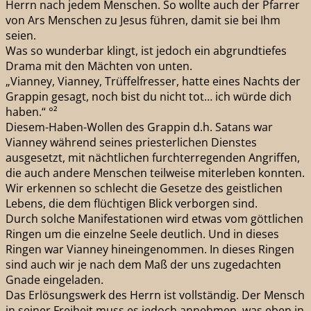
Herrn nach jedem Menschen. So wollte auch der Pfarrer
von Ars Menschen zu Jesus führen, damit sie bei Ihm
seien.
Was so wunderbar klingt, ist jedoch ein abgrundtiefes
Drama mit den Mächten von unten.
„Vianney, Vianney, Trüffelfresser, hatte eines Nachts der
Grappin gesagt, noch bist du nicht tot… ich würde dich
haben.“ °²
Diesem-Haben-Wollen des Grappin d.h. Satans war
Vianney während seines priesterlichen Dienstes
ausgesetzt, mit nächtlichen furchterregenden Angriffen,
die auch andere Menschen teilweise miterleben konnten.
Wir erkennen so schlecht die Gesetze des geistlichen
Lebens, die dem flüchtigen Blick verborgen sind.
Durch solche Manifestationen wird etwas vom göttlichen
Ringen um die einzelne Seele deutlich. Und in dieses
Ringen war Vianney hineingenommen. In dieses Ringen
sind auch wir je nach dem Maß der uns zugedachten
Gnade eingeladen.
Das Erlösungswerk des Herrn ist vollständig. Der Mensch
in seiner Freiheit muss es jedoch annehmen, was eben in