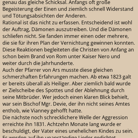
genau das gleiche Schicksal. Anfangs oft große
Begeisterung der Einen und ziemlich schnell Widerstand
und Tötungsabsichten der Anderen.
Rational ist das nicht zu erfassen. Entscheidend ist wohl
der Auftrag, Dämonen auszutreiben. Und die Dämonen
schliefen nicht. Sie fanden immer einen oder mehrere,
die sie für ihren Plan der Vernichtung gewinnen konnten.
Diese Reaktionen begleiteten die Christen von Anfang an
schon beim Brand von Rom unter Kaiser Nero und
weiter durch die Jahrhunderte.
Auch der Pfarrer von Ars musste diese gleichen
schmerzhaften Erfahrungen machen. Ab etwa 1823 galt
er bereits überall als Heiliger. Aber ziemlich bald wurde
er Zielscheibe des Spottes und der Ablehnung durch
seine Mitbrüder. Wer jedoch einen klaren Blick behielt,
war sein Bischof Mgr. Devie, der ihn nicht seines Amtes
enthob, wie Vianney gehofft hatte.
Die nächste noch schrecklichere Welle der Aggression
erreichte ihn 1831. Achtzehn Monate lang wurde er
beschuldigt, der Vater eines unehelichen Kindes zu sein.
Es werden auf ihn unanständige Lieder gedichtet,