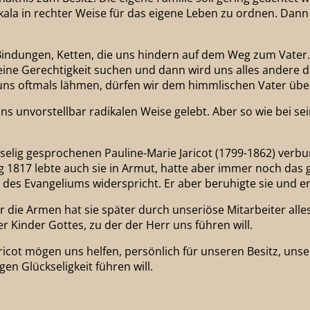
sskala in rechter Weise für das eigene Leben zu ordnen. Da
Bindungen, Ketten, die uns hindern auf dem Weg zum Vater. 
eine Gerechtigkeit suchen und dann wird uns alles andere da
e uns oftmals lähmen, dürfen wir dem himmlischen Vater übe
uns unvorstellbar radikalen Weise gelebt. Aber so wie bei s
2 selig gesprochenen Pauline-Marie Jaricot (1799-1862) verb
817 lebte auch sie in Armut, hatte aber immer noch das gr
st des Evangeliums widerspricht. Er aber beruhigte sie und 
 die Armen hat sie später durch unseriöse Mitarbeiter alle
r Kinder Gottes, zu der der Herr uns führen will.
 Jaricot mögen uns helfen, persönlich für unseren Besitz, un
en Glückseligkeit führen will.