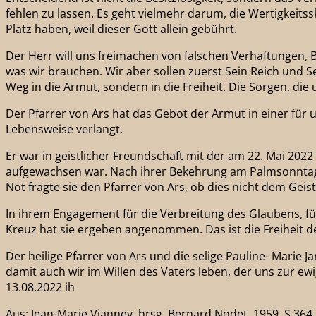
fehlen zu lassen. Es geht vielmehr darum, die Wertigkeit
Platz haben, weil dieser Gott allein gebührt.
Der Herr will uns freimachen von falschen Verhaftungen, 
was wir brauchen. Wir aber sollen zuerst Sein Reich und S
Weg in die Armut, sondern in die Freiheit. Die Sorgen, di
Der Pfarrer von Ars hat das Gebot der Armut in einer für 
Lebensweise verlangt.
Er war in geistlicher Freundschaft mit der am 22. Mai 202
aufgewachsen war. Nach ihrer Bekehrung am Palmsonntag 1
Not fragte sie den Pfarrer von Ars, ob dies nicht dem Gei
In ihrem Engagement für die Verbreitung des Glaubens, für
Kreuz hat sie ergeben angenommen. Das ist die Freiheit de
Der heilige Pfarrer von Ars und die selige Pauline- Marie
damit auch wir im Willen des Vaters leben, der uns zur ewig
13.08.2022 ih
Aus: Jean-Marie Vianney, hrsg. Bernard Nodet, 1959, S.364