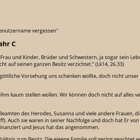
"Benutzername vergessen"
ahr C
rau und Kinder, Brüder und Schwestern, ja sogar sein Lebe
t auf seinen ganzen Besitz verzichtet.“ (Lk14, 26.33)
öttliche Vorsehung uns schenken wollte, doch nicht unser 
 ihm kaum stellen wollen. Wir können doch nicht auf alles v
s Beamten des Herodes, Susanna und viele andere Frauen, di
). Auch sie waren in seiner Nachfolge und doch hat Er von I
finanziert und Jesus hat das angenommen.
rhältnis zum Besitz. Die eigene Familie soll gering geachtet