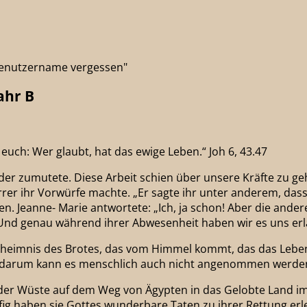
"Benutzername vergessen"
ahr B
 euch: Wer glaubt, hat das ewige Leben.“ Joh 6, 43.47
inder zumutete. Diese Arbeit schien über unsere Kräfte zu g
er ihr Vorwürfe machte. „Er sagte ihr unter anderem, dass w
n. Jeanne- Marie antwortete: „Ich, ja schon! Aber die anderen
 Und genau während ihrer Abwesenheit haben wir es uns erl
heimnis des Brotes, das vom Himmel kommt, das das Leben s
nd darum kann es menschlich auch nicht angenommen werde
 in der Wüste auf dem Weg von Ägypten in das Gelobte Land
fig haben sie Gottes wunderbare Taten zu ihrer Rettung erl