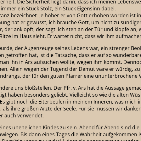
heit. Die Sicherheit liegt darin, dass ich meinen Lebensweg
 immer ein Stück Stolz, ein Stück Eigensinn dabei.
 Franz bezeichnet. Je höher er von Gott erhoben worden ist
nung hat er gewusst, ich brauche Gott, um nicht zu sündige
, der anklopft, der sagt: ich steh an der Tür und klopfe an,
Ritze im Haus sieht. Er wartet nicht, dass wir ihm aufmache
t wurde, der Augenzeuge seines Lebens war, ein strenger B
n getroffen hat, ist die Tatsache, dass er auf so wunderba
s man ihn in Ars aufsuchen wollte, wegen ihm kommt. Dennoc
nnen. Allein wegen der Tugend der Demut wäre er würdig, z
Andrangs, der für den guten Pfarrer eine ununterbrochene
re uns bloßstellen. Der Pfr. v. Ars hat die Aussage gemach
tigt haben besonders geliebt. Vielleicht so wie die alten Wü
s gibt noch die Eiterbeulen in meinem Inneren, was mich i
n, als ihre großen Ärzte der Seele. Für sie müssen wir dank
r auch verwendet.
er eines unehelichen Kindes zu sein. Abend für Abend sind
hwiegen. Bis dann eines Tages die Wahrheit aufgekommen i