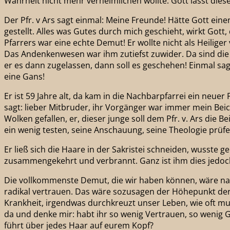
Wahrheit nicht mehr verheimlichen wollte. Gott lässt die
Der Pfr. v Ars sagt einmal: Meine Freunde! Hätte Gott ei
gestellt. Alles was Gutes durch mich geschieht, wirkt Gott,
Pfarrers war eine echte Demut! Er wollte nicht als Heilige
Das Andenkenwesen war ihm zutiefst zuwider. Da sind die
er es dann zugelassen, dann soll es geschehen! Einmal sag
eine Gans!
Er ist 59 Jahre alt, da kam in die Nachbarpfarrei ein neue
sagt: lieber Mitbruder, ihr Vorgänger war immer mein Beicht
Wolken gefallen, er, dieser junge soll dem Pfr. v. Ars di
ein wenig testen, seine Anschauung, seine Theologie prüfe
Er ließ sich die Haare in der Sakristei schneiden, wusste g
zusammengekehrt und verbrannt. Ganz ist ihm dies jedoch
Die vollkommenste Demut, die wir haben können, wäre nat
radikal vertrauen. Das wäre sozusagen der Höhepunkt der
Krankheit, irgendwas durchkreuzt unser Leben, wie oft mu
da und denke mir: habt ihr so wenig Vertrauen, so wenig G
führt über jedes Haar auf eurem Kopf?