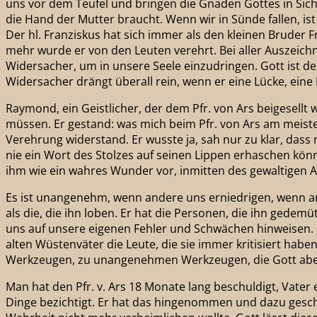
uns vor dem Teufel und bringen die Gnaden Gottes in Sicher
die Hand der Mutter braucht. Wenn wir in Sünde fallen, ist
Der hl. Franziskus hat sich immer als den kleinen Bruder
mehr wurde er von den Leuten verehrt. Bei aller Auszeich
Widersacher, um in unsere Seele einzudringen. Gott ist der
Widersacher drängt überall rein, wenn er eine Lücke, eine 
Raymond, ein Geistlicher, der dem Pfr. von Ars beigesell
müssen. Er gestand: was mich beim Pfr. von Ars am meiste
Verehrung widerstand. Er wusste ja, sah nur zu klar, das
nie ein Wort des Stolzes auf seinen Lippen erhaschen kö
ihm wie ein wahres Wunder vor, inmitten des gewaltigen 
Es ist unangenehm, wenn andere uns erniedrigen, wenn ande
als die, die ihn loben. Er hat die Personen, die ihn gedemü
uns auf unsere eigenen Fehler und Schwächen hinweisen. E
alten Wüstenväter die Leute, die sie immer kritisiert habe
Werkzeugen, zu unangenehmen Werkzeugen, die Gott abe
Man hat den Pfr. v. Ars 18 Monate lang beschuldigt, Vat
Dinge bezichtigt. Er hat das hingenommen und dazu gesc