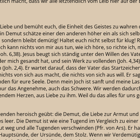
ich macht, dass wir alle letztendlich vom Leib hier auf der 
n Liebe und bemüht euch, die Einheit des Geistes zu wahren 
in Demut schätze einer den anderen höher ein als sich selbst
 sondern bleibt demütig! Haltet euch nicht selbst für klug! 
ch kann nichts von mir aus tun, wie ich höre, so richte ich,
h. 6,38). Jesus beugt sich ständig unter den Willen des Vate
der mich gesandt hat, und sein Werk zu vollenden (Joh. 4,34)
h. 2,4). Er wartet darauf, dass der Vater das Startzeichen 
ichts von sich aus macht, die nichts von sich aus will. Er s
en für eure Seele. Denn mein Joch ist sanft und meine Last 
nur das Angenehme, auch das Schwere. Wir werden dadurch in
ndem Herzen, aus Liebe zu ihm. Weil du das alles für uns ge
 Tugenden heroisch geübt: die Demut, die Liebe zur Armut u
les leer. Die Demut ist wie eine Tugend im Vergleich zu eine
t weg und alle Tugenden verschwinden (Pfr. von Ars). Er h
er Hauptsünde, der Ursünde, dem Stolz. Wenn wir Verdemü