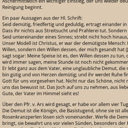
Aschermittwoch ein wichtiger Einstieg, der uns wieder deutl
Reinigung beginnt.
Ein paar Aussagen aus der Hl. Schrift:
Seid demütig, friedfertig und geduldig, ertragt einander i
Dass ihr nichts aus Streitsucht und Prahlerei tut. Sondern 
Seid untereinander eines Sinnes; strebt nicht hoch hinaus,
Unser Modell ist Christus, er war der demütigste Mensch: I
Willen, sondern den Willen dessen, der mich gesandt hat (Jo
sagt sogar: Meine Speise ist es, den Willen dessen zu tun, 
wird immer sagen, meine Stunde ist noch nicht gekommen (Jo
Er lebt ganz aus dem Vater, eine unglaubliche Demut, die n
bin gütig und von Herzen demütig; und ihr werdet Ruhe find
Gott für uns vorgesehen hat. Nicht nur das Schöne, nicht 
uns das bewusst ist. Das Joch auf uns zu nehmen, aus liebe
Gute, der Vater im Himmel sieht es!
Über den Pfr. v. Ars wird gesagt, er habe vor allem vier
Die Demut ist die Königin, die Basistugend, ohne sie ist al
Rosenkranzperlen lösen sich voneinander. Werfe die Demu
bringt, sie bewahrt uns vor vielen Sünden, besonders d