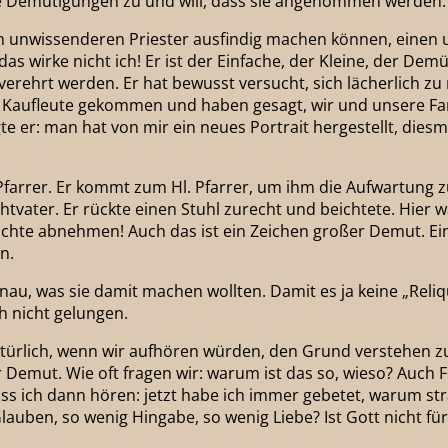
se Demütigungen zu und will, dass sie angenommen werden. 
nen unwissenderen Priester ausfindig machen können, einen 
 das wirke nicht ich! Er ist der Einfache, der Kleine, der De
r verehrt werden. Er hat bewusst versucht, sich lächerlich z
 Kaufleute gekommen und haben gesagt, wir und unsere Fami
te er: man hat von mir ein neues Portrait hergestellt, dies
r Pfarrer. Er kommt zum Hl. Pfarrer, um ihm die Aufwartung z
vater. Er rückte einen Stuhl zurecht und beichtete. Hier war
e Beichte abnehmen! Auch das ist ein Zeichen großer Demut. 
n.
enau, was sie damit machen wollten. Damit es ja keine „Reliq
 nicht gelungen.
ürlich, wenn wir aufhören würden, den Grund verstehen zu 
 Demut. Wie oft fragen wir: warum ist das so, wieso? Auch
ss ich dann hören: jetzt habe ich immer gebetet, warum st
lauben, so wenig Hingabe, so wenig Liebe? Ist Gott nicht f