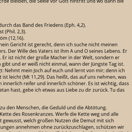
Erde bleiben, die Seele vor Gott hintritt und wo dann die
durch das Band des Friedens (Eph. 4,2).
 (Phil. 2,3).
Röm (12,16).
 mein Gericht ist gerecht, denn ich suche nicht meinen
rs. Der Wille des Vaters ist ihm A und O seines Lebens. Er
. Er ist nicht der große Macher in der Welt, sondern er
gibt und er weiß nicht einmal, wann der Jüngste Tag ist.
agt: Nehmt mein Joch auf euch und lernt von mir; denn ich
ist leicht (Mt 11,29). Das heißt, das auf uns nehmen, was
nerlich reifer und innerlich schöner. Es ist wichtig, dass
tan hast, gebe ich etwas aus Liebe zu dir zurück. Tu das
nd zu den Menschen, die Geduld und die Abtötung.
r Kette des Rosenkranzes. Werfe die Kette weg und alle
at gewusst, welch großen Nutzen die Demut mit sich
tigungen annehmen ohne zurückzuschlagen, schützen wir