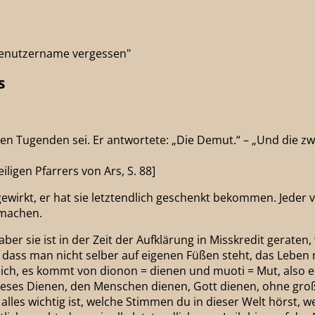
"Benutzername vergessen"
s
den Tugenden sei. Er antwortete: „Die Demut.“ – „Und die zw
ligen Pfarrers von Ars, S. 88]
gewirkt, er hat sie letztendlich geschenkt bekommen. Jeder 
t machen.
 aber sie ist in der Zeit der Aufklärung in Misskredit ger
t, dass man nicht selber auf eigenen Füßen steht, das Leben
ich, es kommt von dionon = dienen und muoti = Mut, also e
. Dieses Dienen, den Menschen dienen, Gott dienen, ohne gr
alles wichtig ist, welche Stimmen du in dieser Welt hörst, we