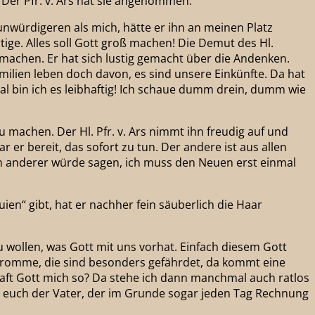
Der Pfr. v. Ars hat sie angenommen.
unwürdigeren als mich, hätte er ihn an meinen Platz
mütige. Alles soll Gott groß machen! Die Demut des Hl.
u machen. Er hat sich lustig gemacht über die Andenken.
lien leben doch davon, es sind unsere Einkünfte. Da hat
mal bin ich es leibhaftig! Ich schaue dumm drein, dumm wie
u machen. Der Hl. Pfr. v. Ars nimmt ihn freudig auf und
 er bereit, das sofort zu tun. Der andere ist aus allen
Ein anderer würde sagen, ich muss den Neuen erst einmal
uien“ gibt, hat er nachher fein säuberlich die Haar
wollen, was Gott mit uns vorhat. Einfach diesem Gott
 Fromme, die sind besonders gefährdet, da kommt eine
raft Gott mich so? Da stehe ich dann manchmal auch ratlos
ür euch der Vater, der im Grunde sogar jeden Tag Rechnung