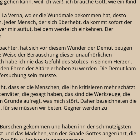
 gehen kann, weil ich weiß, ich brauche Gott, wie ein Kind
 in La Verna, wo er die Wundmale bekommen hat, desto
n. Jeder Mensch, der sich überhebt, da kommt sofort der
 wer mir auftut, bei dem werde ich einkehren. Der
n
eobachter, hat sich vor diesem Wunder der Demut beugen
re Weise der Berauschung dieser unaufhörlichen
h habe ich nie das Gefühl des Stolzes in seinem Herzen,
u den Ehren der Altäre erhoben zu werden. Die Demut kam
 Versuchung sein müsste.
t, dass er die Menschen, die ihn kritisieren mehr schätzt
stenväter, die gesagt haben, das sind die Werkzeuge, die
m Grunde aufregt, was mich stört. Daher bezeichneten die
en, für sie müssen wir beten. Gegner werden zu
 die Burschen gekommen und haben ihn der schmutzigsten
st und das Mädchen, von der Gnade Gottes angerührt, die