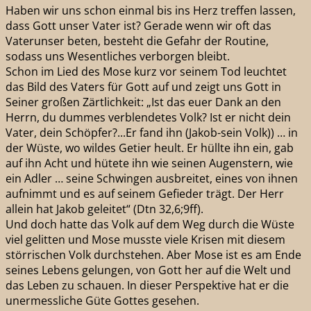
Haben wir uns schon einmal bis ins Herz treffen lassen,
dass Gott unser Vater ist? Gerade wenn wir oft das
Vaterunser beten, besteht die Gefahr der Routine,
sodass uns Wesentliches verborgen bleibt.
Schon im Lied des Mose kurz vor seinem Tod leuchtet
das Bild des Vaters für Gott auf und zeigt uns Gott in
Seiner großen Zärtlichkeit: „Ist das euer Dank an den
Herrn, du dummes verblendetes Volk? Ist er nicht dein
Vater, dein Schöpfer?...Er fand ihn (Jakob-sein Volk)) … in
der Wüste, wo wildes Getier heult. Er hüllte ihn ein, gab
auf ihn Acht und hütete ihn wie seinen Augenstern, wie
ein Adler … seine Schwingen ausbreitet, eines von ihnen
aufnimmt und es auf seinem Gefieder trägt. Der Herr
allein hat Jakob geleitet“ (Dtn 32,6;9ff).
Und doch hatte das Volk auf dem Weg durch die Wüste
viel gelitten und Mose musste viele Krisen mit diesem
störrischen Volk durchstehen. Aber Mose ist es am Ende
seines Lebens gelungen, von Gott her auf die Welt und
das Leben zu schauen. In dieser Perspektive hat er die
unermessliche Güte Gottes gesehen.