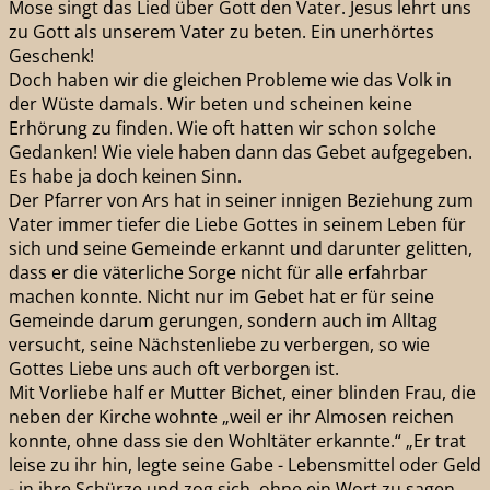
Mose singt das Lied über Gott den Vater. Jesus lehrt uns
zu Gott als unserem Vater zu beten. Ein unerhörtes
Geschenk!
Doch haben wir die gleichen Probleme wie das Volk in
der Wüste damals. Wir beten und scheinen keine
Erhörung zu finden. Wie oft hatten wir schon solche
Gedanken! Wie viele haben dann das Gebet aufgegeben.
Es habe ja doch keinen Sinn.
Der Pfarrer von Ars hat in seiner innigen Beziehung zum
Vater immer tiefer die Liebe Gottes in seinem Leben für
sich und seine Gemeinde erkannt und darunter gelitten,
dass er die väterliche Sorge nicht für alle erfahrbar
machen konnte. Nicht nur im Gebet hat er für seine
Gemeinde darum gerungen, sondern auch im Alltag
versucht, seine Nächstenliebe zu verbergen, so wie
Gottes Liebe uns auch oft verborgen ist.
Mit Vorliebe half er Mutter Bichet, einer blinden Frau, die
neben der Kirche wohnte „weil er ihr Almosen reichen
konnte, ohne dass sie den Wohltäter erkannte.“ „Er trat
leise zu ihr hin, legte seine Gabe - Lebensmittel oder Geld
- in ihre Schürze und zog sich, ohne ein Wort zu sagen,