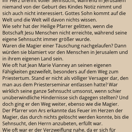
Ihr Herz brennt voller Sehnsucht, während in Jerusalem
niemand von der Geburt des Kindes Notiz nimmt und
sich auch nicht interessiert. Gottes Sohn kommt auf die
Welt und die Welt will davon nichts wissen.
Wie sehr hat der Heilige Pfarrer gelitten, wenn die
Botschaft Jesu Menschen nicht erreichte, während seine
eigene Sehnsucht immer größer wurde.
Waren die Magier einer Täuschung nachgelaufen? Dann
würden sie blamiert vor den Menschen in Jerusalem und
in ihrem eigenen Land sein.
Wie oft hat Jean Marie Vianney an seinen eigenen
Fähigkeiten gezweifelt, besonders auf dem Weg zum
Priestertum. Stand er nicht als völliger Versager dar, den
man aus dem Priesterseminar entlassen hatte? War
wirklich seine ganze Sehnsucht umsonst, wenn schier
unüberwindliche Hindernisse sich dagegen stellten? Und
doch ging er den Weg weiter, ebenso wie die Magier.
Der Pfarrer von Ars erkannte das Feuer im Herzen der
Magier, das durch nichts gelöscht werden konnte, bis die
Sehnsucht, den Herrn anzubeten, erfüllt war.
Wie oft war er der Verzweiflung nahe, da er sich für